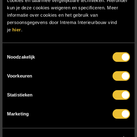
cookies en daarmee vergelijkbare technieken. Hieronder
Projecten
kun je deze cookies weigeren en specificeren. Meer
informatie over cookies en het gebruik van
Referenties
persoonsgegevens door Intrema Interieurbouw vind
Samenwerken
je
hier
.
Sensire
Showroom
Toestemmingsselectie
Noodzakelijk
SIDN
Trebbe MiddenWest
Voorkeuren
TV lift
Twentsch Hooratelier
Statistieken
Vacature Allround monteur interieurbouwer
Vacatures
Marketing
Zakelijk