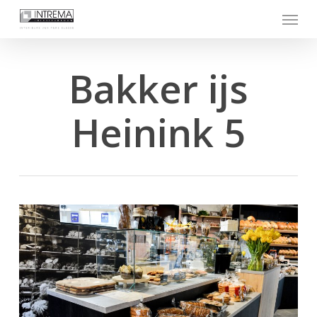
Skip
Menu
to
main
content
Bakker ijs
Heinink 5