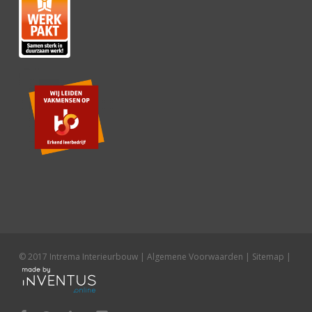
© 2017 Intrema Interieurbouw |
Algemene Voorwaarden
|
Sitemap
|