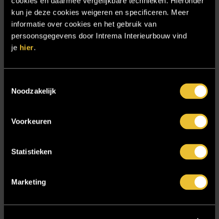
cookies en daarmee vergelijkbare technieken. Hieronder
Projecten
kun je deze cookies weigeren en specificeren. Meer
informatie over cookies en het gebruik van
Referenties
persoonsgegevens door Intrema Interieurbouw vind
Samenwerken
je
hier
.
Sensire
Showroom
Toestemmingsselectie
Noodzakelijk
SIDN
Trebbe MiddenWest
Voorkeuren
TV lift
Twentsch Hooratelier
Statistieken
Vacature Allround monteur interieurbouwer
Vacatures
Marketing
Zakelijk