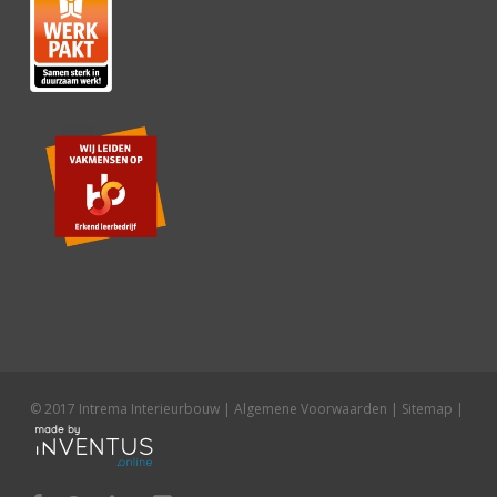
© 2017 Intrema Interieurbouw |
Algemene Voorwaarden
|
Sitemap
|