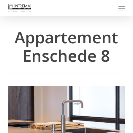
Skip
Menu
to
main
content
Appartement
Enschede 8