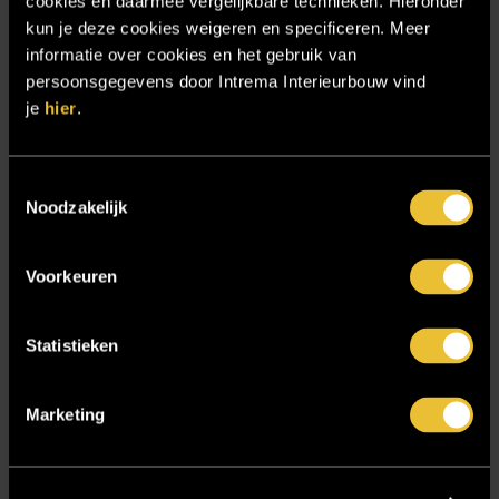
cookies en daarmee vergelijkbare technieken. Hieronder
Projecten
kun je deze cookies weigeren en specificeren. Meer
informatie over cookies en het gebruik van
Referenties
persoonsgegevens door Intrema Interieurbouw vind
Samenwerken
je
hier
.
Sensire
Showroom
Toestemmingsselectie
Noodzakelijk
SIDN
Trebbe MiddenWest
Voorkeuren
TV lift
Twentsch Hooratelier
Statistieken
Vacature Allround monteur interieurbouwer
Vacatures
Marketing
Zakelijk