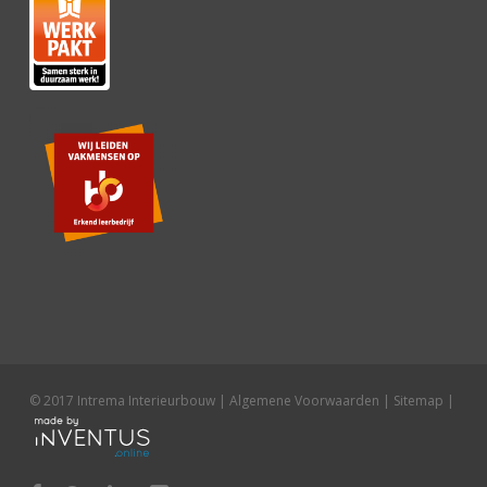
© 2017 Intrema Interieurbouw |
Algemene Voorwaarden
|
Sitemap
|