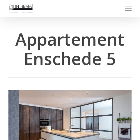
Skip
Menu
to
main
content
Appartement
Enschede 5