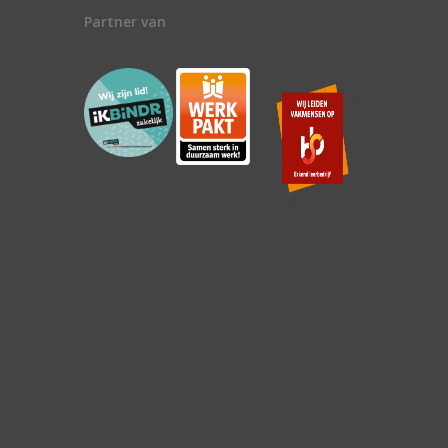
Partner van
n