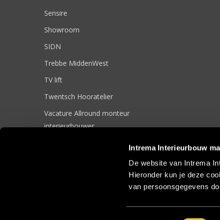
Sensire
Showroom
SIDN
Trebbe MiddenWest
TV lift
Twentsch Hooratelier
Vacature Allround monteur
interieurbouwer
Vacatures
Intrema Interieurbouw ma
Zakelijk
De website van Intrema In
Hieronder kun je deze cook
van persoonsgegevens doo
© 2017 Intrema Interieurbouw |
Algemene Voorwaarden
|
Sit
Toestemmingsselectie