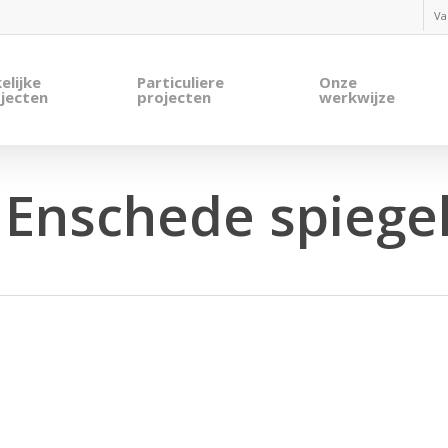
Va
elijke
Particuliere
Onze
jecten
projecten
werkwijze
Enschede spiege