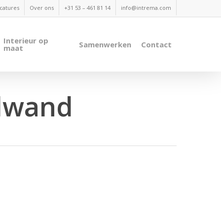
catures
Over ons
+31 53 – 461 81 14
info@intrema.com
Interieur op
Samenwerken
Contact
maat
lwand