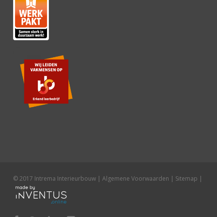
© 2017 Intrema Interieurbouw |
Algemene Voorwaarden
|
Sitemap
|