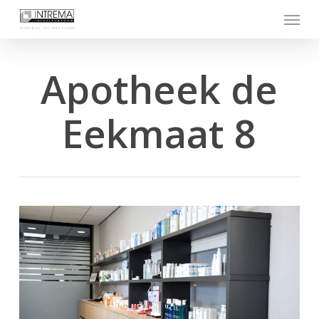
Skip
Menu
to
main
content
Apotheek de
Eekmaat 8