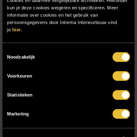
cookies en daarmee vergelijkbare technieken. Hieronder
Projecten
kun je deze cookies weigeren en specificeren. Meer
informatie over cookies en het gebruik van
Referenties
persoonsgegevens door Intrema Interieurbouw vind
Samenwerken
je
hier
.
Sensire
Showroom
Toestemmingsselectie
Noodzakelijk
SIDN
Trebbe MiddenWest
Voorkeuren
TV lift
Twentsch Hooratelier
Statistieken
Vacature Allround monteur interieurbouwer
Vacatures
Marketing
Zakelijk