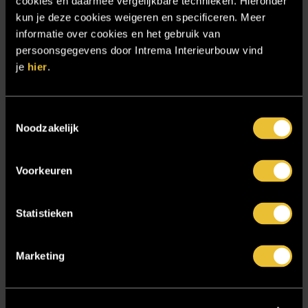
cookies en daarmee vergelijkbare technieken. Hieronder
Projecten
kun je deze cookies weigeren en specificeren. Meer
informatie over cookies en het gebruik van
Referenties
persoonsgegevens door Intrema Interieurbouw vind
Samenwerken
je
hier
.
Sensire
Showroom
Toestemmingsselectie
Noodzakelijk
SIDN
Trebbe MiddenWest
Voorkeuren
TV lift
Twentsch Hooratelier
Statistieken
Vacature Allround monteur interieurbouwer
Vacatures
Marketing
Zakelijk