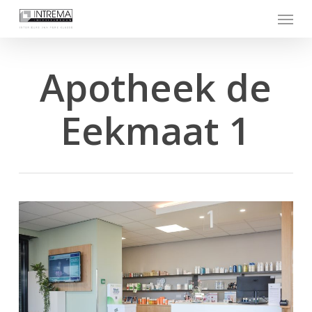
Skip
Menu
to
main
content
Apotheek de
Eekmaat 1