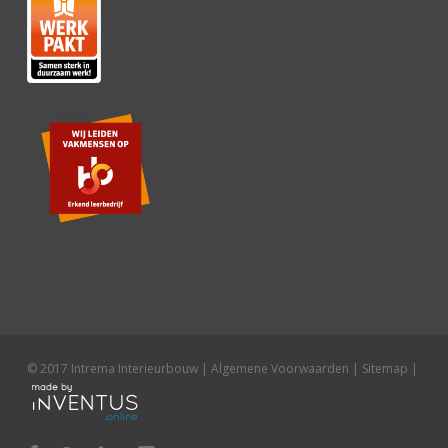
© 2017 Intrema Interieurbouw |
Algemene Voorwaarden
|
Sitemap
|