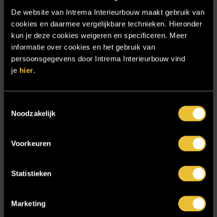
Particulier project: Moderne Woonvilla
De website van Intrema Interieurbouw maakt gebruik van
Particulier project: Stijlvolle Woonvilla
cookies en daarmee vergelijkbare technieken. Hieronder
kun je deze cookies weigeren en specificeren. Meer
Particulier project: Woonvilla met exclusief maatwerk
informatie over cookies en het gebruik van
Projecten
persoonsgegevens door Intrema Interieurbouw vind
je
hier
.
Referenties
Samenwerken
Toestemmingsselectie
Sensire
Noodzakelijk
Showroom
SIDN
Voorkeuren
Trebbe MiddenWest
TV lift
Statistieken
Twentsch Hooratelier
Marketing
Vacature Allround monteur interieurbouwer