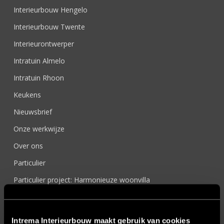
Interieurbouw Hengelo
Interieurbouw Twente
Interieurontwerper
Intratuin Almelo
Intratuin Rhoon
Keukens
Nieuwsbrief
Onze werkwijze
Over ons
Particulier
Particulier project: Harmonieuze woonvilla
Particulier project: Luxueus Appartement
Particulier project: Luxueuze elegantie
Intrema Interieurbouw maakt gebruik van cookies