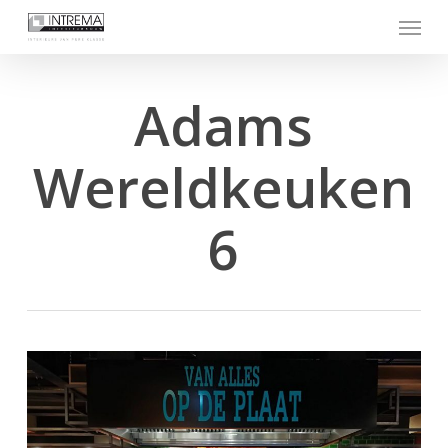
Skip
Menu
to
main
content
Adams
Wereldkeuken
6