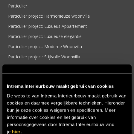
Particulier
Particulier project: Harmonieuze woonvilla
Particulier project: Luxueus Appartement
Particulier project: Luxueuze elegantie
Particulier project: Moderne Woonvilla
Particulier project: Stijlvolle Woonvilla
Particulier project: Woonvilla met exclusief maatwerk
Projecten
Intrema Interieurbouw maakt gebruik van cookies
Referenties
De website van Intrema Interieurbouw maakt gebruik van
Samenwerken
cookies en daarmee vergelijkbare technieken. Hieronder
Sensire
kun je deze cookies weigeren en specificeren. Meer
informatie over cookies en het gebruik van
Showroom
persoonsgegevens door Intrema Interieurbouw vind
SIDN
je
hier
.