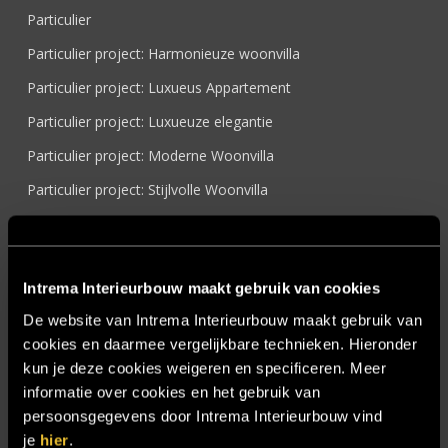
Particulier
Particulier project: Harmonieuze woonvilla
Particulier project: Luxueus Appartement
Particulier project: Luxueuze elegantie
Particulier project: Moderne Woonvilla
Particulier project: Stijlvolle Woonvilla
Particulier project: Woonvilla met exclusief maatwerk
Projecten
Intrema Interieurbouw maakt gebruik van cookies
Referenties
De website van Intrema Interieurbouw maakt gebruik van
Samenwerken
cookies en daarmee vergelijkbare technieken. Hieronder
Sensire
kun je deze cookies weigeren en specificeren. Meer
informatie over cookies en het gebruik van
Showroom
persoonsgegevens door Intrema Interieurbouw vind
SIDN
je
hier
.