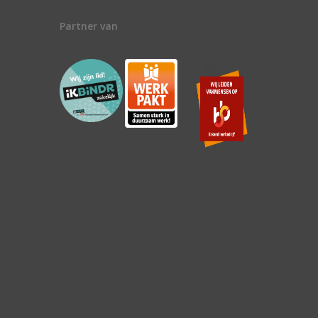
Partner van
n