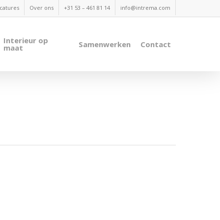
catures
Over ons
+31 53 – 461 81 14
info@intrema.com
Interieur op
Samenwerken
Contact
maat