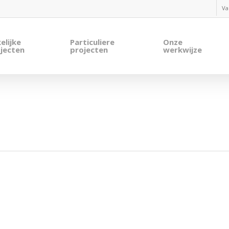
Va
elijke
Particuliere
Onze
jecten
projecten
werkwijze