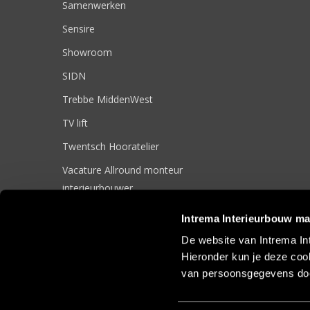
Samenwerken
Sensire
Showroom
SIDN
Trebbe MiddenWest
TV lift
Twentsch Hooratelier
Vacature Allround monteur
interieurbouwer
Vacatures
Intrema Interieurbouw ma
Zakelijk
De website van Intrema In
Hieronder kun je deze cook
van persoonsgegevens doo
© 2017 Intrema Interieurbouw |
Algemene Voorwaarden
|
Sit