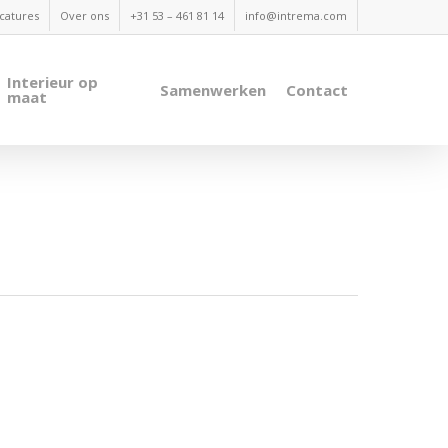
catures
Over ons
+31 53 – 461 81 14
info@intrema.com
Interieur op
Samenwerken
Contact
maat