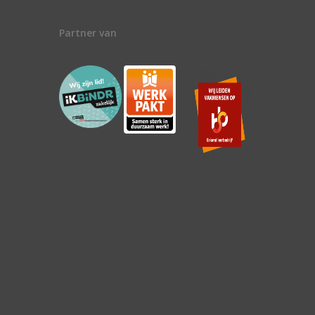
Partner van
n