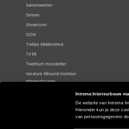
Samenwerken
Sensire
Showroom
SIDN
Trebbe MiddenWest
TV lift
Twentsch Hooratelier
Vacature Allround monteur
interieurbouwer
Vacatures
Intrema Interieurbouw ma
Zakelijk
De website van Intrema In
Hieronder kun je deze cook
van persoonsgegevens doo