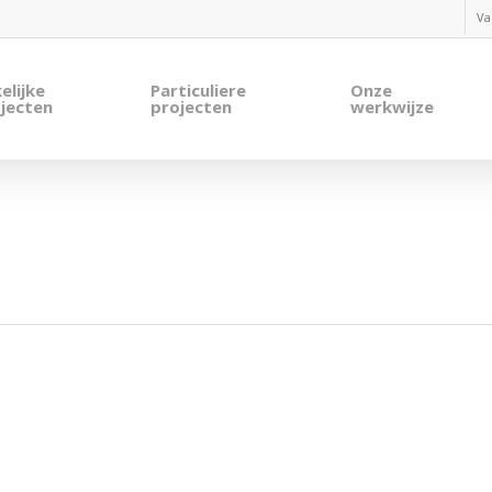
Va
elijke
Particuliere
Onze
jecten
projecten
werkwijze