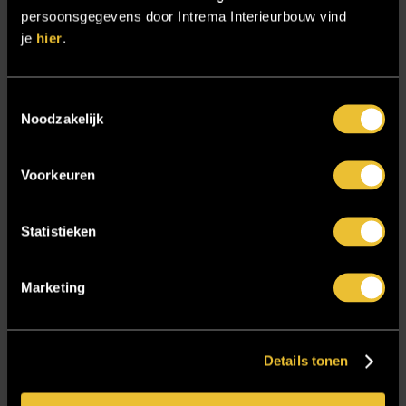
Sensire
persoonsgegevens door Intrema Interieurbouw vind
je
hier
.
Showroom
SIDN
Toestemmingsselectie
Trebbe MiddenWest
Noodzakelijk
TV lift
Twentsch Hooratelier
Voorkeuren
Vacature Allround monteur interieurbouwer
Vacatures
Statistieken
Zakelijk
Marketing
Blijf op de hoogte!
Details tonen
E-mailadres
*