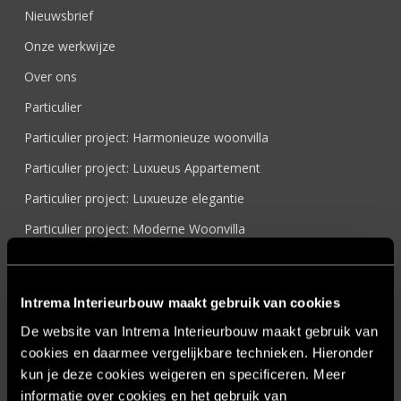
Nieuwsbrief
Onze werkwijze
Over ons
Particulier
Particulier project: Harmonieuze woonvilla
Particulier project: Luxueus Appartement
Particulier project: Luxueuze elegantie
Particulier project: Moderne Woonvilla
Particulier project: Stijlvolle Woonvilla
Particulier project: Woonvilla met exclusief maatwerk
Intrema Interieurbouw maakt gebruik van cookies
Projecten
De website van Intrema Interieurbouw maakt gebruik van
Referenties
cookies en daarmee vergelijkbare technieken. Hieronder
kun je deze cookies weigeren en specificeren. Meer
Samenwerken
informatie over cookies en het gebruik van