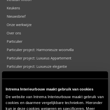
Keukens
Nieuwsbrief
Onze werkwijze
Over ons
Particulier
Particulier project: Harmonieuze woonvilla
Particulier project: Luxueus Appartement
Particulier project: Luxueuze elegantie
Particulier project: Moderne Woonvilla
Particulier project: Stijlvolle Woonvilla
Intrema Interieurbouw maakt gebruik van cookies
Particulier project: Woonvilla met exclusief maatwerk
De website van Intrema Interieurbouw maakt gebruik van
Projecten
cookies en daarmee vergelijkbare technieken. Hieronder
Referenties
kun je deze cookies weigeren en specificeren. Meer