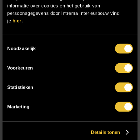
informatie over cookies en het gebruik van
Samenwerken
persoonsgegevens door Intrema Interieurbouw vind
Sensire
je
hier
.
Showroom
SIDN
Toestemmingsselectie
Noodzakelijk
Trebbe MiddenWest
TV lift
Voorkeuren
Twentsch Hooratelier
Vacature Allround monteur interieurbouwer
Statistieken
Vacatures
Zakelijk
Marketing
Blijf op de hoogte!
Details tonen