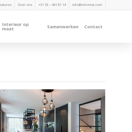
catures
Over ons
+31 53 – 461 81 14
info@intrema.com
Interieur op
Samenwerken
Contact
maat