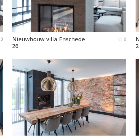
Nieuwbouw villa Enschede
N
0
0
26
2