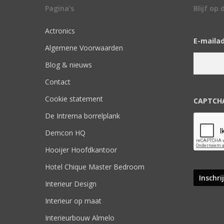
Pagina’s
Blijf op
Actronics
E-maila
Algemene Voorwaarden
Blog & nieuws
Contact
Cookie statement
CAPTCH
De Intrema borrelplank
Demcon HQ
Hooijer Hoofdkantoor
Hotel Chique Master Bedroom
Interieur Design
Interieur op maat
Interieurbouw Almelo