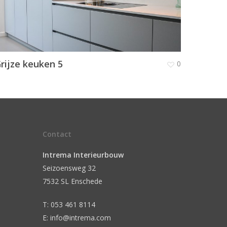
rijze keuken 5
0
Contact
Intrema Interieurbouw
Seizoensweg 32
7532 SL Enschede
T: 053 461 8114
E: info@intrema.com