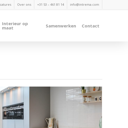
catures
Over ons
+31 53 – 461 81 14
info@intrema.com
Interieur op
Samenwerken
Contact
maat