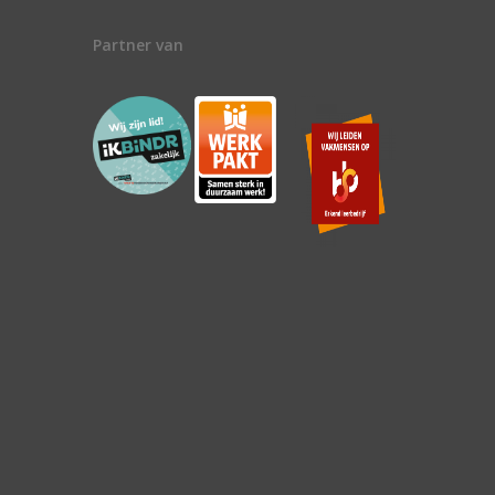
Partner van
n