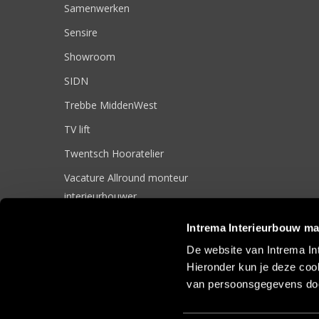
Samenwerken
Sensire
Showroom
SIDN
Trebbe MiddenWest
TV lift
Twentsch Hooratelier
Vacature Allround monteur
interieurbouwer
Vacatures
Intrema Interieurbouw ma
Zakelijk
De website van Intrema In
Hieronder kun je deze cook
van persoonsgegevens doo