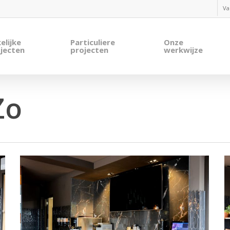
Va
elijke
Particuliere
Onze
jecten
projecten
werkwijze
Zo