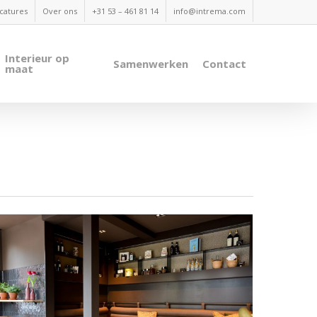
catures
Over ons
+31 53 – 461 81 14
info@intrema.com
Interieur op
Samenwerken
Contact
maat