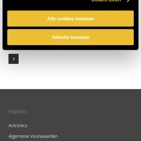
Alle cookies toestaan
Nieuwbouw villa Enschede 10
0
Selectie toestaan
Pagina’s
Actronics
Algemene Voorwaarden