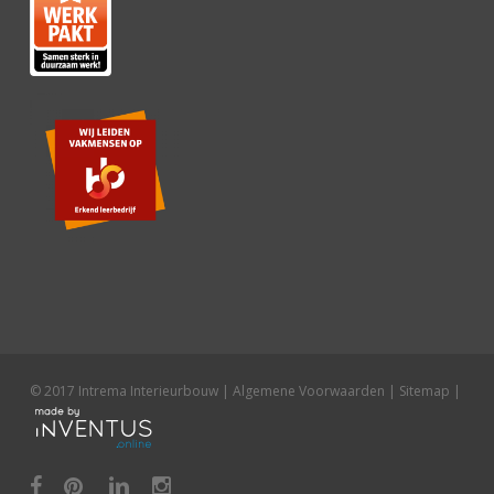
© 2017 Intrema Interieurbouw |
Algemene Voorwaarden
|
Sitemap
|
facebook
pinterest
linkedin
instagram