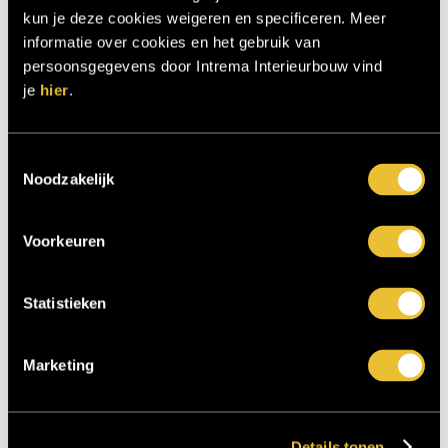
kun je deze cookies weigeren en specificeren. Meer
informatie over cookies en het gebruik van
persoonsgegevens door Intrema Interieurbouw vind
je
hier
.
Toestemmingsselectie
Noodzakelijk
Nieuwbouw villa Enschede 14
0
Voorkeuren
Statistieken
Marketing
Details tonen