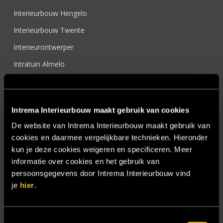
Interieurbouw Hengelo
Interieurbouw Twente
Interieurontwerper
Intratuin Almelo
Intratuin Rhoon
Keukens
Intrema Interieurbouw maakt gebruik van cookies
Nieuwsbrief
De website van Intrema Interieurbouw maakt gebruik van
Onze werkwijze
cookies en daarmee vergelijkbare technieken. Hieronder
Over ons
kun je deze cookies weigeren en specificeren. Meer
informatie over cookies en het gebruik van
Particulier
persoonsgegevens door Intrema Interieurbouw vind
Particulier project: Harmonieuze woonvilla
je
hier
.
Particulier project: Luxueus Appartement
Particulier project: Luxueuze elegantie
Toestemmingsselectie