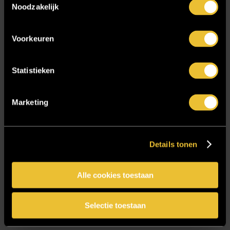
Noodzakelijk
Particulier project: Moderne Woonvilla
Particulier project: Stijlvolle Woonvilla
Voorkeuren
Particulier project: Woonvilla met exclusief maatwerk
Projecten
Statistieken
Referenties
Samenwerken
Marketing
Sensire
Showroom
Details tonen
SIDN
Trebbe MiddenWest
Alle cookies toestaan
TV lift
Twentsch Hooratelier
Selectie toestaan
Vacature Allround monteur interieurbouwer