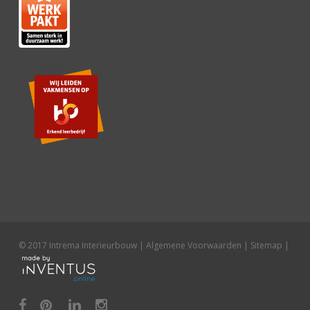
© 2017 Intrema Interieurbouw |
Algemene Voorwaarden
|
Sitemap
|
facebook
pinterest
linkedin
instagram