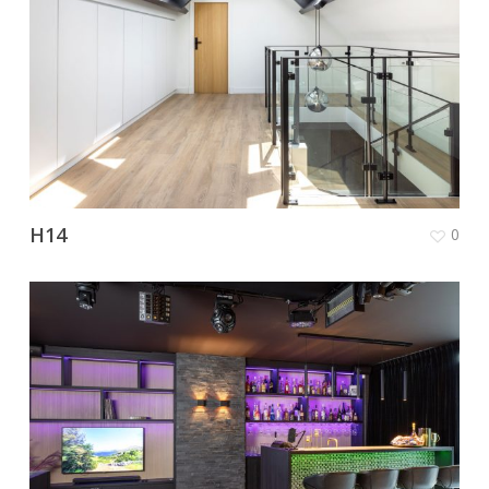
H14
0