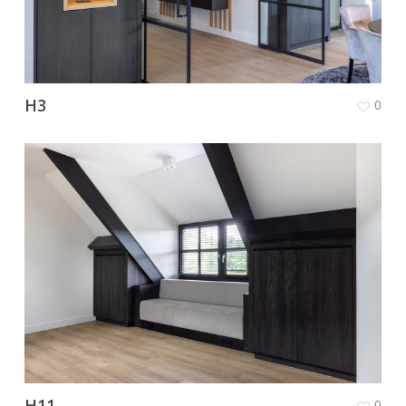
H3
0
H11
0