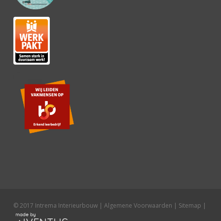
© 2017 Intrema Interieurbouw |
Algemene Voorwaarden
|
Sitemap
|