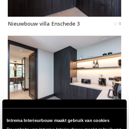
Nieuwbouw villa Enschede 3
0
Nieuwbouw villa Enschede 2
0
Intrema Interieurbouw maakt gebruik van cookies