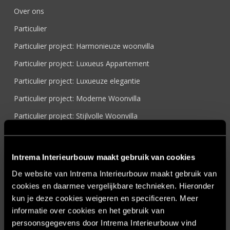
Over ons
Particulier
Particulier project: Harmonieuze woonvilla
Particulier project: Luxueus Appartement
Particulier project: Luxueuze elegantie
Particulier project: Moderne Woonvilla
Particulier project: Stijlvolle Woonvilla
Particulier project: Woonvilla met exclusief maatwerk
Projecten
Intrema Interieurbouw maakt gebruik van cookies
Referenties
De website van Intrema Interieurbouw maakt gebruik van
Samenwerken
cookies en daarmee vergelijkbare technieken. Hieronder
kun je deze cookies weigeren en specificeren. Meer
Sensire
informatie over cookies en het gebruik van
Showroom
persoonsgegevens door Intrema Interieurbouw vind