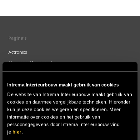
Pagina’s
Actronics
Algemene Voorwaarden
Blog & nieuws
Contact
Intrema Interieurbouw maakt gebruik van cookies
Cookie statement
De website van Intrema Interieurbouw maakt gebruik van
cookies en daarmee vergelijkbare technieken. Hieronder
De Intrema borrelplank
kun je deze cookies weigeren en specificeren. Meer
Demcon HQ
informatie over cookies en het gebruik van
persoonsgegevens door Intrema Interieurbouw vind
Hooijer Hoofdkantoor
je
hier
.
Hotel Chique Master Bedroom