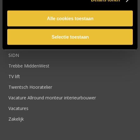
Projecten
Referenties
Alle cookies toestaan
Samenwerken
Sensire
Selectie toestaan
Showroom
SIDN
Trebbe MiddenWest
TV lift
Twentsch Hooratelier
Vacature Allround monteur interieurbouwer
Vacatures
Zakelijk