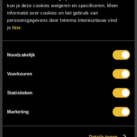
Intratuin Almelo
kun je deze cookies weigeren en specificeren. Meer
informatie over cookies en het gebruik van
Intratuin Rhoon
persoonsgegevens door Intrema Interieurbouw vind
Keukens
je
hier
.
Nieuwsbrief
Onze werkwijze
Toestemmingsselectie
Noodzakelijk
Over ons
Particulier
Voorkeuren
Particulier project: Harmonieuze woonvilla
Particulier project: Luxueus Appartement
Statistieken
Particulier project: Luxueuze elegantie
Particulier project: Moderne Woonvilla
Marketing
Particulier project: Stijlvolle Woonvilla
Particulier project: Woonvilla met exclusief maatwerk
Details tonen