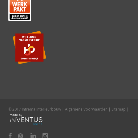
© 2017 Intrema Interieurbouw |
Algemene Voorwaarden
|
Sitemap
|
facebook
pinterest
linkedin
instagram