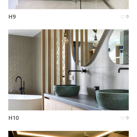
H9
0
H10
0