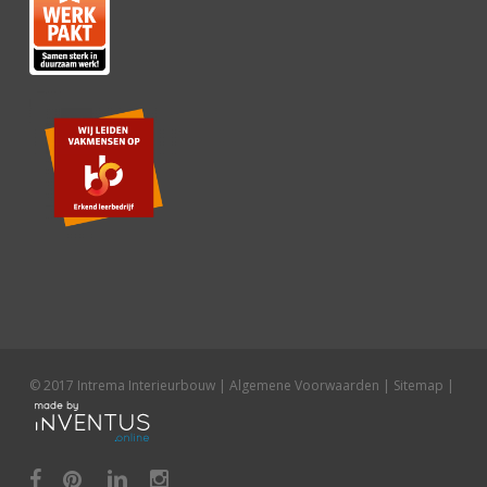
© 2017 Intrema Interieurbouw |
Algemene Voorwaarden
|
Sitemap
|
facebook
pinterest
linkedin
instagram