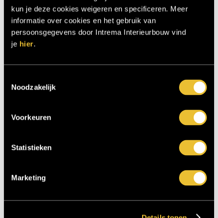
kun je deze cookies weigeren en specificeren. Meer
informatie over cookies en het gebruik van
persoonsgegevens door Intrema Interieurbouw vind
je
hier
.
Toestemmingsselectie
Noodzakelijk
Nieuwbouw villa Enschede 12
0
Voorkeuren
Statistieken
Marketing
Details tonen