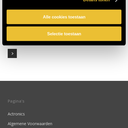
Alle cookies toestaan
Nieuwbouw villa Enschede 11
0
Selectie toestaan
Pagina’s
Actronics
Algemene Voorwaarden