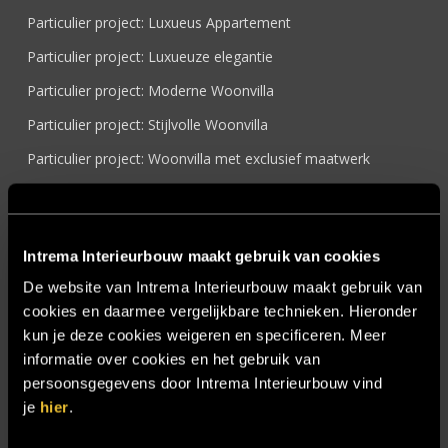
Particulier project: Luxueus Appartement
Particulier project: Luxueuze elegantie
Particulier project: Moderne Woonvilla
Particulier project: Stijlvolle Woonvilla
Particulier project: Woonvilla met exclusief maatwerk
Projecten
Referenties
Intrema Interieurbouw maakt gebruik van cookies
Samenwerken
De website van Intrema Interieurbouw maakt gebruik van
Sensire
cookies en daarmee vergelijkbare technieken. Hieronder
Showroom
kun je deze cookies weigeren en specificeren. Meer
informatie over cookies en het gebruik van
SIDN
persoonsgegevens door Intrema Interieurbouw vind
Trebbe MiddenWest
je
hier
.
TV lift