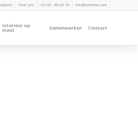
catures
Over ons
+31 53 – 461 81 14
info@intrema.com
Interieur op
Samenwerken
Contact
maat