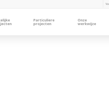
Va
elijke
Particuliere
Onze
jecten
projecten
werkwijze