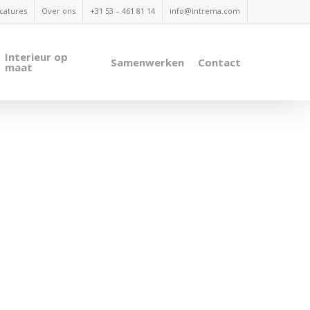
catures
Over ons
+31 53 – 461 81 14
info@intrema.com
Interieur op
Samenwerken
Contact
maat