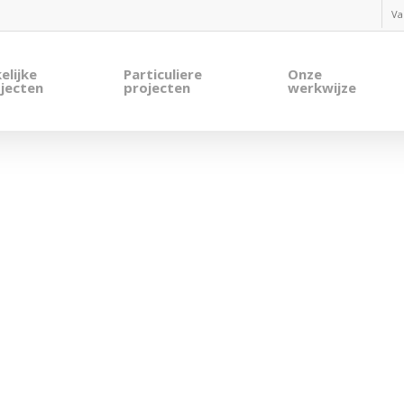
Va
elijke
Particuliere
Onze
jecten
projecten
werkwijze