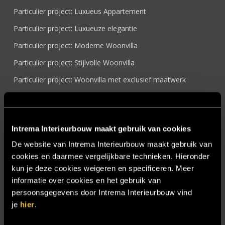
Particulier project: Luxueus Appartement
Particulier project: Luxueuze elegantie
Particulier project: Moderne Woonvilla
Particulier project: Stijlvolle Woonvilla
Particulier project: Woonvilla met exclusief maatwerk
Projecten
Referenties
Intrema Interieurbouw maakt gebruik van cookies
Samenwerken
De website van Intrema Interieurbouw maakt gebruik van
Sensire
cookies en daarmee vergelijkbare technieken. Hieronder
Showroom
kun je deze cookies weigeren en specificeren. Meer
informatie over cookies en het gebruik van
SIDN
persoonsgegevens door Intrema Interieurbouw vind
Trebbe MiddenWest
je
hier
.
TV lift