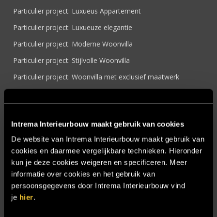
Particulier project: Luxueus Appartement
Particulier project: Luxueuze elegantie
Particulier project: Moderne Woonvilla
Particulier project: Stijlvolle Woonvilla
Particulier project: Woonvilla met exclusief maatwerk
Projecten
Referenties
Intrema Interieurbouw maakt gebruik van cookies
Samenwerken
De website van Intrema Interieurbouw maakt gebruik van
Sensire
cookies en daarmee vergelijkbare technieken. Hieronder
Showroom
kun je deze cookies weigeren en specificeren. Meer
informatie over cookies en het gebruik van
SIDN
persoonsgegevens door Intrema Interieurbouw vind
Trebbe MiddenWest
je
hier
.
TV lift