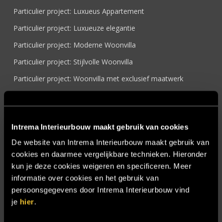
Particulier project: Luxueus Appartement
Particulier project: Luxueuze elegantie
Particulier project: Moderne Woonvilla
Particulier project: Stijlvolle Woonvilla
Particulier project: Woonvilla met exclusief maatwerk
Projecten
Referenties
Intrema Interieurbouw maakt gebruik van cookies
Samenwerken
De website van Intrema Interieurbouw maakt gebruik van
Sensire
cookies en daarmee vergelijkbare technieken. Hieronder
Showroom
kun je deze cookies weigeren en specificeren. Meer
informatie over cookies en het gebruik van
SIDN
persoonsgegevens door Intrema Interieurbouw vind
Trebbe MiddenWest
je
hier
.
TV lift