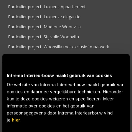
Particulier project: Luxueus Appartement
Particulier project: Luxueuze elegantie
Particulier project: Moderne Woonvilla
Particulier project: Stijlvolle Woonvilla
Particulier project: Woonvilla met exclusief maatwerk
Projecten
Referenties
Intrema Interieurbouw maakt gebruik van cookies
Samenwerken
De website van Intrema Interieurbouw maakt gebruik van
Sensire
cookies en daarmee vergelijkbare technieken. Hieronder
Showroom
kun je deze cookies weigeren en specificeren. Meer
informatie over cookies en het gebruik van
SIDN
persoonsgegevens door Intrema Interieurbouw vind
Trebbe MiddenWest
je
hier
.
TV lift