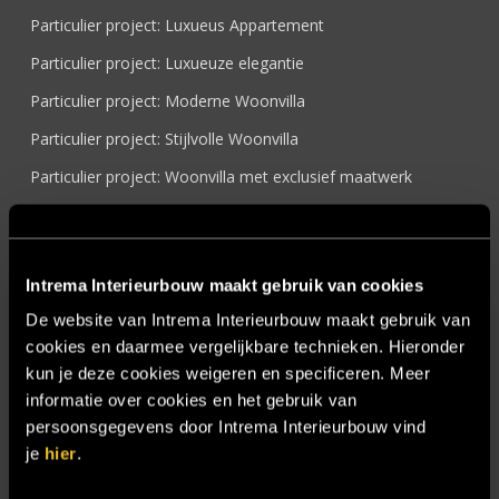
Particulier project: Luxueus Appartement
Particulier project: Luxueuze elegantie
Particulier project: Moderne Woonvilla
Particulier project: Stijlvolle Woonvilla
Particulier project: Woonvilla met exclusief maatwerk
Projecten
Referenties
Intrema Interieurbouw maakt gebruik van cookies
Samenwerken
De website van Intrema Interieurbouw maakt gebruik van
Sensire
cookies en daarmee vergelijkbare technieken. Hieronder
Showroom
kun je deze cookies weigeren en specificeren. Meer
informatie over cookies en het gebruik van
SIDN
persoonsgegevens door Intrema Interieurbouw vind
Trebbe MiddenWest
je
hier
.
TV lift