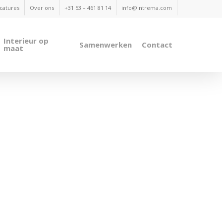
catures
Over ons
+31 53 – 461 81 14
info@intrema.com
Interieur op
Samenwerken
Contact
maat