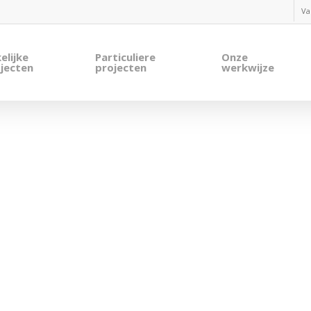
Va
elijke
Particuliere
Onze
jecten
projecten
werkwijze