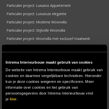
Particulier project: Luxueus Appartement
Particulier project: Luxueuze elegantie
Particulier project: Moderne Woonvilla
Particulier project: Stijlvolle Woonvilla
Particulier project: Woonvilla met exclusief maatwerk
Projecten
Referenties
Intrema Interieurbouw maakt gebruik van cookies
Samenwerken
De website van Intrema Interieurbouw maakt gebruik van
Sensire
cookies en daarmee vergelijkbare technieken. Hieronder
Showroom
kun je deze cookies weigeren en specificeren. Meer
informatie over cookies en het gebruik van
SIDN
persoonsgegevens door Intrema Interieurbouw vind
Trebbe MiddenWest
je
hier
.
TV lift