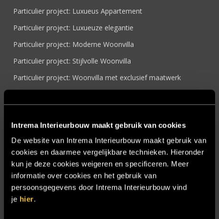
Particulier project: Luxueus Appartement
Particulier project: Luxueuze elegantie
Particulier project: Moderne Woonvilla
Particulier project: Stijlvolle Woonvilla
Particulier project: Woonvilla met exclusief maatwerk
Projecten
Referenties
Intrema Interieurbouw maakt gebruik van cookies
Samenwerken
De website van Intrema Interieurbouw maakt gebruik van
Sensire
cookies en daarmee vergelijkbare technieken. Hieronder
Showroom
kun je deze cookies weigeren en specificeren. Meer
informatie over cookies en het gebruik van
SIDN
persoonsgegevens door Intrema Interieurbouw vind
Trebbe MiddenWest
je
hier
.
TV lift