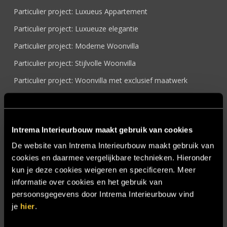
Particulier project: Luxueus Appartement
Particulier project: Luxueuze elegantie
Particulier project: Moderne Woonvilla
Particulier project: Stijlvolle Woonvilla
Particulier project: Woonvilla met exclusief maatwerk
Projecten
Referenties
Intrema Interieurbouw maakt gebruik van cookies
Samenwerken
De website van Intrema Interieurbouw maakt gebruik van
Sensire
cookies en daarmee vergelijkbare technieken. Hieronder
Showroom
kun je deze cookies weigeren en specificeren. Meer
informatie over cookies en het gebruik van
SIDN
persoonsgegevens door Intrema Interieurbouw vind
Trebbe MiddenWest
je
hier
.
TV lift