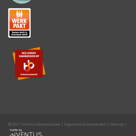
© 2017 Intrema Interieurbouw |
Algemene Voorwaarden
|
Sitemap
|