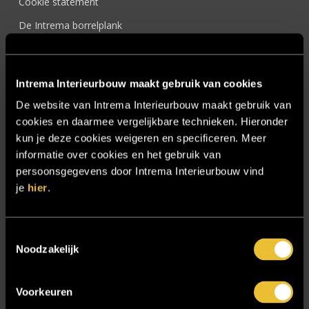
Cookie statement
De Intrema borrelplank
Demcon HQ
Hooijer Hoofdkantoor
Intrema Interieurbouw maakt gebruik van cookies
Hotel Chique Master Bedroom
De website van Intrema Interieurbouw maakt gebruik van
Interieur Design
cookies en daarmee vergelijkbare technieken. Hieronder
kun je deze cookies weigeren en specificeren. Meer
Interieur op maat
informatie over cookies en het gebruik van
Interieurbouw Almelo
persoonsgegevens door Intrema Interieurbouw vind
je
hier
.
Interieurbouw Hengelo
Interieurbouw Twente
Toestemmingsselectie
Interieurontwerper
Noodzakelijk
Intratuin Almelo
Intratuin Rhoon
Voorkeuren
Keukens