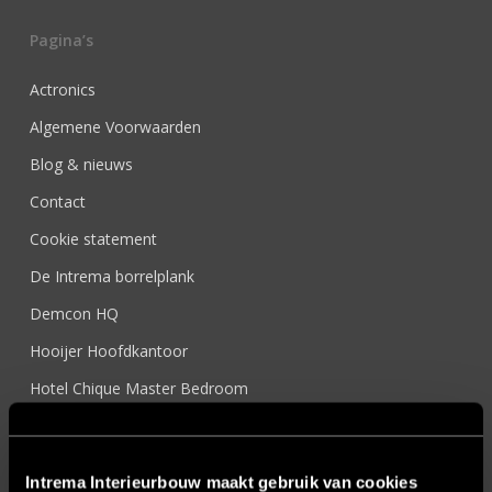
Pagina’s
Actronics
Algemene Voorwaarden
Blog & nieuws
Contact
Cookie statement
De Intrema borrelplank
Demcon HQ
Hooijer Hoofdkantoor
Hotel Chique Master Bedroom
Interieur Design
Interieur op maat
Intrema Interieurbouw maakt gebruik van cookies