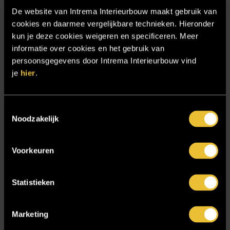
Interieurbouw Almelo
De website van Intrema Interieurbouw maakt gebruik van
Interieurbouw Hengelo
cookies en daarmee vergelijkbare technieken. Hieronder
kun je deze cookies weigeren en specificeren. Meer
Interieurbouw Twente
informatie over cookies en het gebruik van
Interieurontwerper
persoonsgegevens door Intrema Interieurbouw vind
je
hier
.
Intratuin Almelo
Intratuin Rhoon
Keukens
Toestemmingsselectie
Noodzakelijk
Nieuwsbrief
Onze werkwijze
Voorkeuren
Over ons
Particulier
Statistieken
Particulier project: Harmonieuze woonvilla
Particulier project: Luxueus Appartement
Marketing