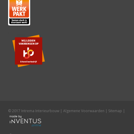
© 2017 Intrema Interieurbouw |
Algemene Voorwaarden
|
Sitemap
|