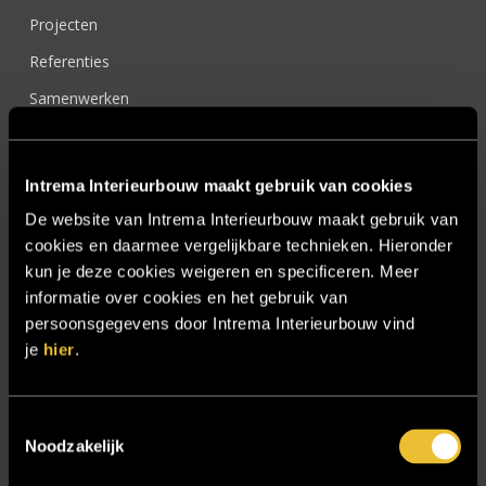
Projecten
Referenties
Samenwerken
Sensire
Showroom
Intrema Interieurbouw maakt gebruik van cookies
SIDN
De website van Intrema Interieurbouw maakt gebruik van
Trebbe MiddenWest
cookies en daarmee vergelijkbare technieken. Hieronder
kun je deze cookies weigeren en specificeren. Meer
TV lift
informatie over cookies en het gebruik van
Twentsch Hooratelier
persoonsgegevens door Intrema Interieurbouw vind
je
hier
.
Vacature Allround monteur interieurbouwer
Vacatures
Toestemmingsselectie
Zakelijk
Noodzakelijk