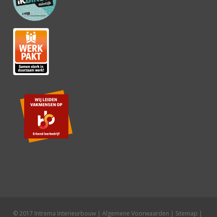
© 2017 Intrema Interieurbouw |
Algemene Voorwaarden
|
Sitemap
|