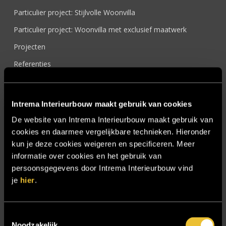
Particulier project: Stijlvolle Woonvilla
Particulier project: Woonvilla met exclusief maatwerk
Projecten
Referenties
Samenwerken
Sensire
Intrema Interieurbouw maakt gebruik van cookies
Showroom
De website van Intrema Interieurbouw maakt gebruik van
cookies en daarmee vergelijkbare technieken. Hieronder
SIDN
kun je deze cookies weigeren en specificeren. Meer
Trebbe MiddenWest
informatie over cookies en het gebruik van
TV lift
persoonsgegevens door Intrema Interieurbouw vind
je
hier
.
Twentsch Hooratelier
Vacature Allround monteur interieurbouwer
Toestemmingsselectie
Vacatures
Noodzakelijk