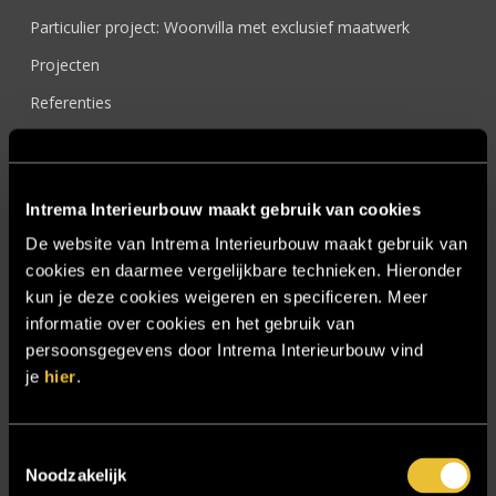
Particulier project: Woonvilla met exclusief maatwerk
Projecten
Referenties
Samenwerken
Sensire
Intrema Interieurbouw maakt gebruik van cookies
Showroom
De website van Intrema Interieurbouw maakt gebruik van
SIDN
cookies en daarmee vergelijkbare technieken. Hieronder
Trebbe MiddenWest
kun je deze cookies weigeren en specificeren. Meer
informatie over cookies en het gebruik van
TV lift
persoonsgegevens door Intrema Interieurbouw vind
Twentsch Hooratelier
je
hier
.
Vacature Allround monteur interieurbouwer
Vacatures
Toestemmingsselectie
Noodzakelijk
Zakelijk