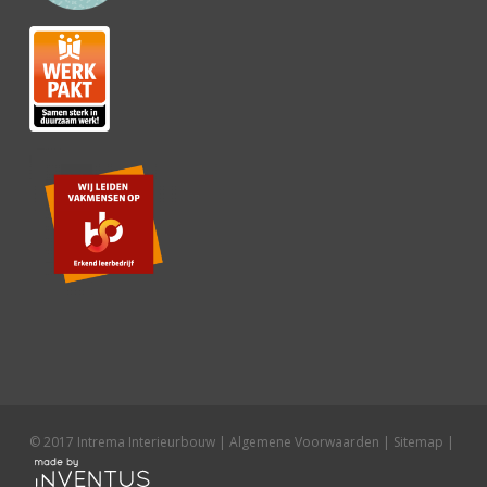
© 2017 Intrema Interieurbouw |
Algemene Voorwaarden
|
Sitemap
|