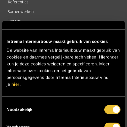
Referenties
Samenwerken
Sensire
Showroom
SIDN
Intrema Interieurbouw maakt gebruik van cookies
Trebbe MiddenWest
De website van Intrema Interieurbouw maakt gebruik van
cookies en daarmee vergelijkbare technieken. Hieronder
TV lift
kun je deze cookies weigeren en specificeren. Meer
Twentsch Hooratelier
informatie over cookies en het gebruik van
persoonsgegevens door Intrema Interieurbouw vind
Vacature Allround monteur interieurbouwer
je
hier
.
Vacatures
Zakelijk
Toestemmingsselectie
Noodzakelijk
Blijf op de hoogte!