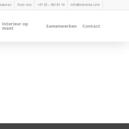
catures
Over ons
+31 53 – 461 81 14
info@intrema.com
Interieur op
Samenwerken
Contact
maat