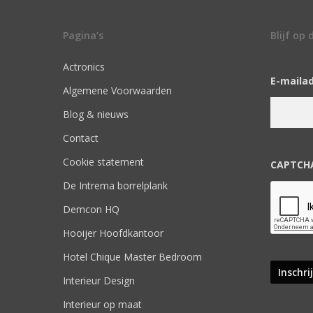
Pagina’s
Blijf op
Actronics
E-maila
Algemene Voorwaarden
Blog & nieuws
Contact
Cookie statement
CAPTCH
De Intrema borrelplank
Demcon HQ
Hooijer Hoofdkantoor
Hotel Chique Master Bedroom
Interieur Design
Interieur op maat