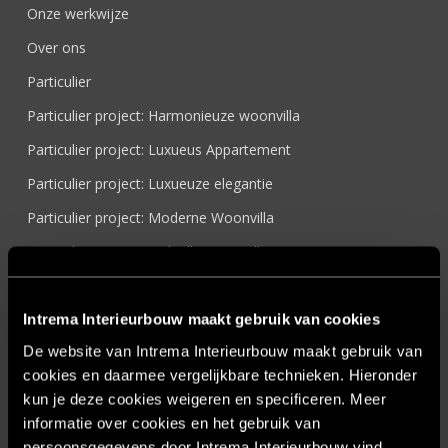
Onze werkwijze
Over ons
Particulier
Particulier project: Harmonieuze woonvilla
Particulier project: Luxueus Appartement
Particulier project: Luxueuze elegantie
Particulier project: Moderne Woonvilla
Particulier project: Stijlvolle Woonvilla
Particulier project: Woonvilla met exclusief maatwerk
Projecten
Intrema Interieurbouw maakt gebruik van cookies
De website van Intrema Interieurbouw maakt gebruik van
Referenties
cookies en daarmee vergelijkbare technieken. Hieronder
Samenwerken
kun je deze cookies weigeren en specificeren. Meer
Sensire
informatie over cookies en het gebruik van
persoonsgegevens door Intrema Interieurbouw vind