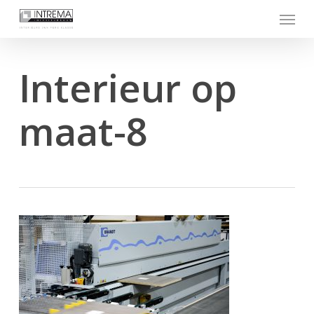
Skip
Menu
to
main
content
Interieur op
maat-8