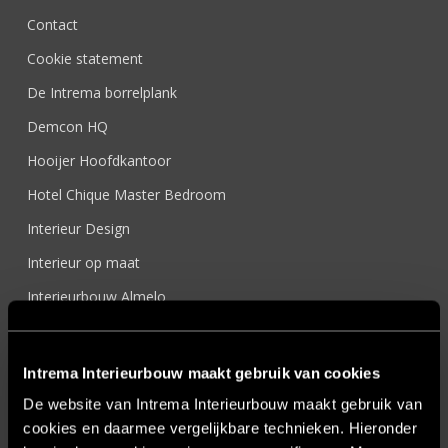
Contact
Cookie statement
De Intrema borrelplank
Demcon HQ
Hooijer Hoofdkantoor
Hotel Chique Master Bedroom
Interieur Design
Interieur op maat
Interieurbouw Almelo
Interieurbouw Hengelo
Interieurbouw Twente
Intrema Interieurbouw maakt gebruik van cookies
Interieurontwerper
De website van Intrema Interieurbouw maakt gebruik van
cookies en daarmee vergelijkbare technieken. Hieronder
Intratuin Almelo