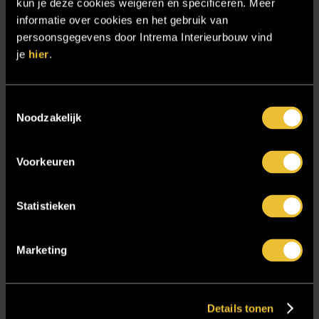
kun je deze cookies weigeren en specificeren. Meer
Intratuin Rhoon
informatie over cookies en het gebruik van
Keukens
persoonsgegevens door Intrema Interieurbouw vind
je
hier
.
Nieuwsbrief
Onze werkwijze
Toestemmingsselectie
Over ons
Noodzakelijk
Particulier
Particulier project: Harmonieuze woonvilla
Voorkeuren
Particulier project: Luxueus Appartement
Statistieken
Particulier project: Luxueuze elegantie
Particulier project: Moderne Woonvilla
Marketing
Particulier project: Stijlvolle Woonvilla
Particulier project: Woonvilla met exclusief maatwerk
Projecten
Details tonen