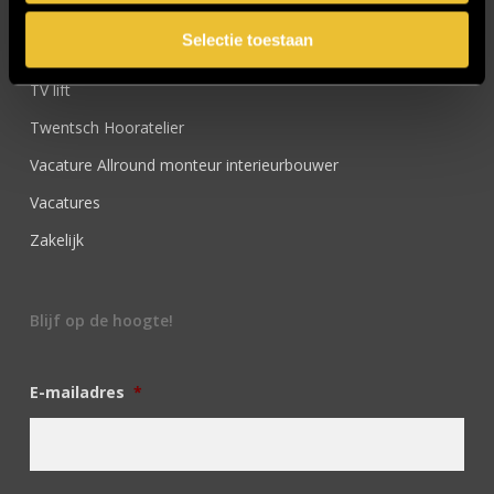
SIDN
Selectie toestaan
Trebbe MiddenWest
TV lift
Twentsch Hooratelier
Vacature Allround monteur interieurbouwer
Vacatures
Zakelijk
Blijf op de hoogte!
E-mailadres
*