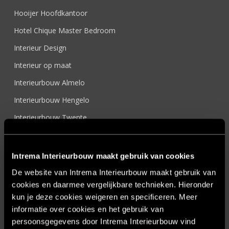
Hooijer Hoofdkantoor
Hotel Chique Master Bedroom
Interieur Design
Interieur op maat
Interieurbouw Almelo
Interieurbouw Hengelo
Interieurbouw Twente
Interieurontwerper
Intratuin Almelo
Intrema Interieurbouw maakt gebruik van cookies
Intratuin Rhoon
De website van Intrema Interieurbouw maakt gebruik van
cookies en daarmee vergelijkbare technieken. Hieronder
Keukens
kun je deze cookies weigeren en specificeren. Meer
Nieuwsbrief
informatie over cookies en het gebruik van
persoonsgegevens door Intrema Interieurbouw vind
Onze werkwijze