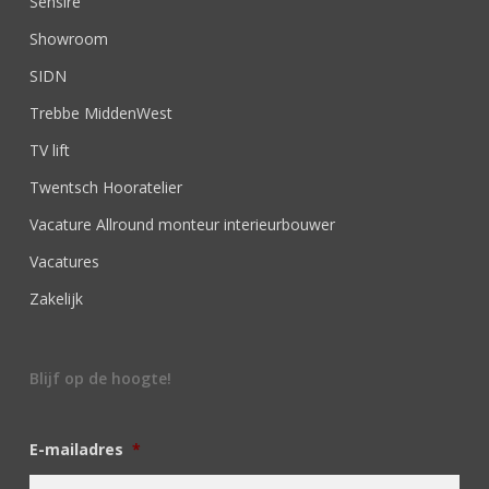
Sensire
Showroom
SIDN
Trebbe MiddenWest
TV lift
Twentsch Hooratelier
Vacature Allround monteur interieurbouwer
Vacatures
Zakelijk
Blijf op de hoogte!
E-mailadres
*