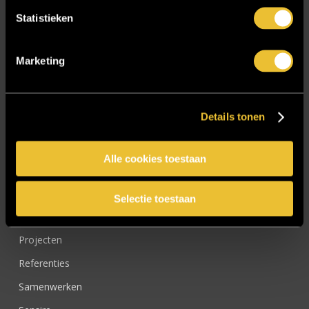
Nieuwsbrief
Statistieken
Onze werkwijze
Over ons
Marketing
Particulier
Particulier project: Harmonieuze woonvilla
Details tonen
Particulier project: Luxueus Appartement
Particulier project: Luxueuze elegantie
Alle cookies toestaan
Particulier project: Moderne Woonvilla
Particulier project: Stijlvolle Woonvilla
Selectie toestaan
Particulier project: Woonvilla met exclusief maatwerk
Projecten
Referenties
Samenwerken