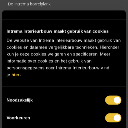
De Intrema borrelplank
Demcon HQ
Hooijer Hoofdkantoor
Intrema Interieurbouw maakt gebruik van cookies
Hotel Chique Master Bedroom
De website van Intrema Interieurbouw maakt gebruik van
Interieur Design
cookies en daarmee vergelijkbare technieken. Hieronder
Interieur op maat
kun je deze cookies weigeren en specificeren. Meer
informatie over cookies en het gebruik van
Interieurbouw Almelo
persoonsgegevens door Intrema Interieurbouw vind
Interieurbouw Hengelo
je
hier
.
Interieurbouw Twente
Interieurontwerper
Toestemmingsselectie
Noodzakelijk
Intratuin Almelo
Intratuin Rhoon
Voorkeuren
Keukens