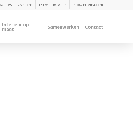
catures
Over ons
+31 53 – 461 81 14
info@intrema.com
Interieur op
Samenwerken
Contact
maat