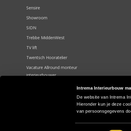
Sensire
Showroom
SIDN
Trebbe MiddenWest
TV lift
Twentsch Hooratelier
Vacature Allround monteur
interieurbouwer
Vacatures
Intrema Interieurbouw ma
Zakelijk
De website van Intrema In
Hieronder kun je deze cook
van persoonsgegevens doo
© 2017 Intrema Interieurbouw |
Algemene Voorwaarden
|
Sit
Toestemmingsselectie