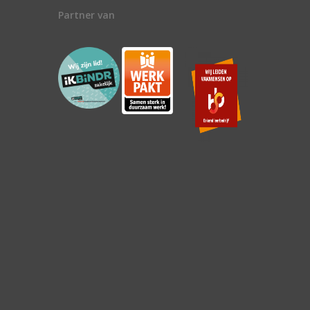
Partner van
n