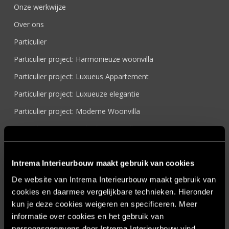
Onze werkwijze
Over ons
Particulier
Particulier project: Harmonieuze woonvilla
Particulier project: Luxueus Appartement
Particulier project: Luxueuze elegantie
Particulier project: Moderne Woonvilla
Particulier project: Stijlvolle Woonvilla
Particulier project: Woonvilla met exclusief maatwerk
Projecten
Intrema Interieurbouw maakt gebruik van cookies
De website van Intrema Interieurbouw maakt gebruik van
Referenties
cookies en daarmee vergelijkbare technieken. Hieronder
Samenwerken
kun je deze cookies weigeren en specificeren. Meer
Sensire
informatie over cookies en het gebruik van
persoonsgegevens door Intrema Interieurbouw vind